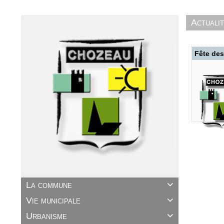
Actuali
Fête de
La commune

Vie municipale

Urbanisme
