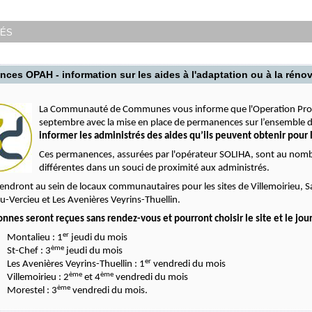
tés
ces OPAH - information sur les aides à l'adaptation ou à la réno
La Communauté de Communes vous informe que l'Operation Prog
septembre avec la mise en place de permanences sur l’ensemble d
informer les administrés des aides qu’ils peuvent obtenir pour 
Ces permanences, assurées par l'opérateur SOLIHA, sont au nombr
différentes dans un souci de proximité aux administrés.
tiendront au sein de locaux communautaires pour les sites de Villemoirieu,
u-Vercieu et Les Avenières Veyrins-Thuellin.
onnes seront reçues sans rendez-vous et pourront choisir le site et le jou
er
Montalieu : 1
jeudi du mois
ème
St-Chef : 3
jeudi du mois
er
Les Avenières Veyrins-Thuellin : 1
vendredi du mois
ème
ème
Villemoirieu : 2
et 4
vendredi du mois
ème
Morestel : 3
vendredi du mois.