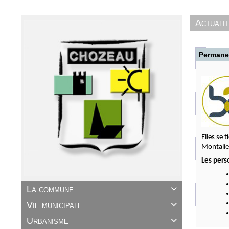
Actuali
Permanen
Elles se 
Montalie
Les pers
La commune

Vie municipale

Urbanisme
