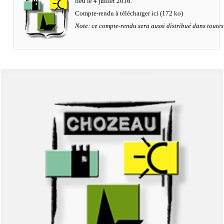
lieu le 4 juillet 2016.
Compte-rendu à télécharger ici (172 ko)
Note: ce compte-rendu sera aussi distribué dans toutes 