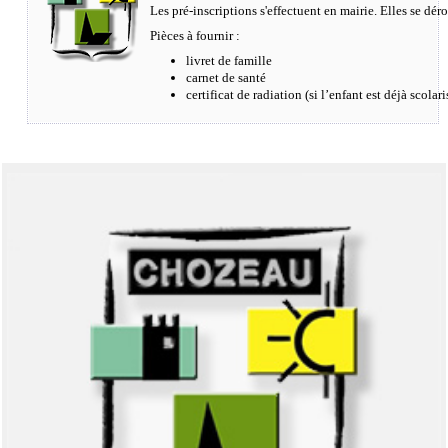
Les pré-inscriptions s'effectuent en mairie. Elles se dér
Pièces à fournir :
livret de famille
carnet de santé
certificat de radiation (si l’enfant est déjà scol