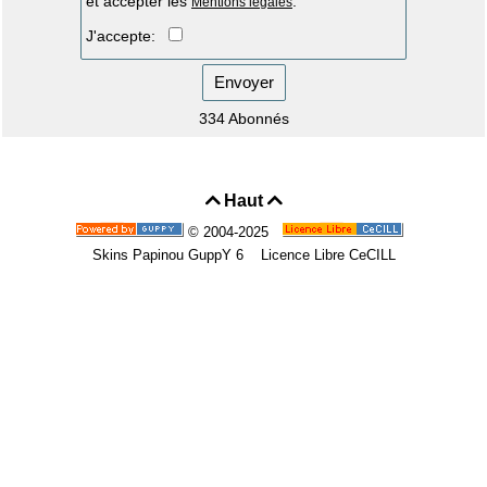
et accepter les
.
Mentions légales
J'accepte:
Envoyer
334 Abonnés
Haut


© 2004-2025
Skins Papinou GuppY 6
Licence Libre CeCILL