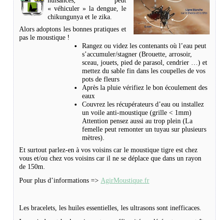
nuisances, peut
« véhiculer » la dengue, le
chikungunya et le zika.
Alors adoptons les bonnes pratiques et
pas le moustique !
Rangez ou videz les contenants où l’eau peut
s’accumuler/stagner (Brouette, arrosoir,
sceau, jouets, pied de parasol, cendrier …) et
mettez du sable fin dans les coupelles de vos
pots de fleurs
Après la pluie vérifiez le bon écoulement des
eaux
Couvrez les récupérateurs d’eau ou installez
un voile anti-moustique (grille < 1mm)
Attention pensez aussi au trop plein (La
femelle peut remonter un tuyau sur plusieurs
mètres).
Et surtout parlez-en à vos voisins car le moustique tigre est chez
vous et/ou chez vos voisins car il ne se déplace que dans un rayon
de 150m.
Pour plus d’informations =>
AgirMoustique.fr
Les bracelets, les huiles essentielles, les ultrasons sont inefficaces.