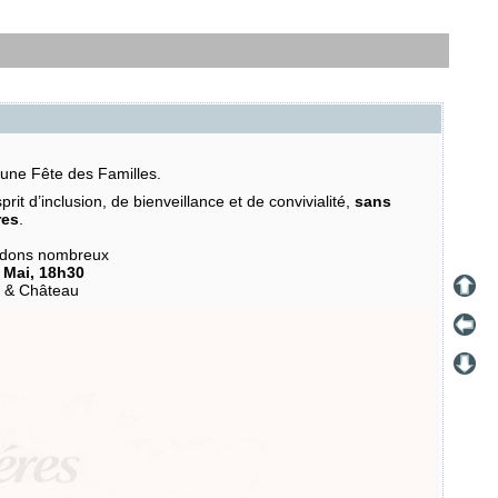
 une Fête des Familles.
rit d’inclusion, de bienveillance et de convivialité,
sans
res
.
ndons nombreux
 Mai, 18h30
s & Château