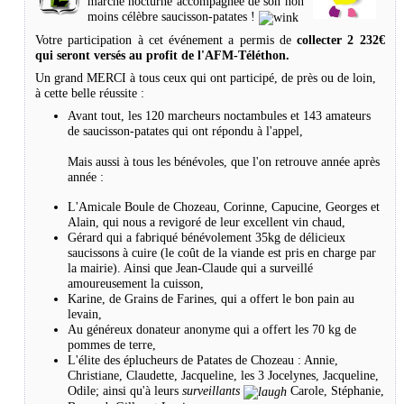
marche nocturne accompagnée de son non
moins célèbre saucisson-patates !
Votre participation à cet événement a permis de
collecter 2 232€
qui seront versés au profit de l'AFM-Téléthon.
Un grand MERCI à tous ceux qui ont participé, de près ou de loin,
à cette belle réussite :
Avant tout, les 120 marcheurs noctambules et 143 amateurs
de saucisson-patates qui ont répondu à l'appel,
Mais aussi à tous les bénévoles, que l'on retrouve année après
année :
L'Amicale Boule de Chozeau, Corinne, Capucine, Georges et
Alain, qui nous a revigoré de leur excellent vin chaud,
Gérard qui a fabriqué bénévolement 35kg de délicieux
saucissons à cuire (le coût de la viande est pris en charge par
la mairie). Ainsi que Jean-Claude qui a surveillé
amoureusement la cuisson,
Karine, de Grains de Farines, qui a offert le bon pain au
levain,
Au généreux donateur anonyme qui a offert les 70 kg de
pommes de terre,
L'élite des éplucheurs de Patates de Chozeau : Annie,
Christiane, Claudette, Jacqueline, les 3 Jocelynes, Jacqueline,
Odile; ainsi qu'à leurs
surveillants
Carole, Stéphanie,