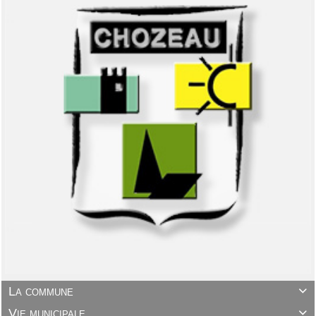
La commune

Vie municipale
