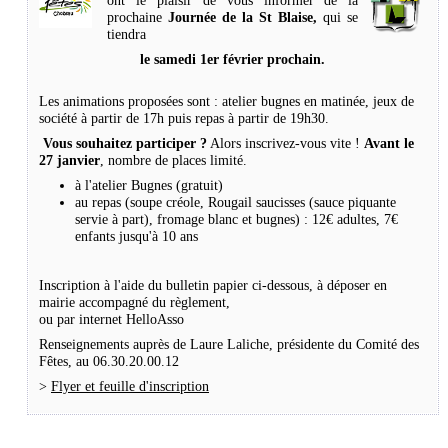
ont le plaisir de vous informer de la
prochaine
Journée de la St Blaise,
qui se
tiendra
le samedi 1er février prochain.
Les animations proposées sont : atelier bugnes en matinée, jeux de
société à partir de 17h puis repas à partir de 19h30.
Vous souhaitez participer ?
Alors inscrivez-vous vite !
Avant le
27 janvier
, nombre de places limité.
à l'atelier Bugnes (gratuit)
au repas (soupe créole, Rougail saucisses (sauce piquante
servie à part), fromage blanc et bugnes) : 12€ adultes, 7€
enfants jusqu'à 10 ans
Inscription à l'aide du bulletin papier ci-dessous, à déposer en
mairie accompagné du règlement,
ou par internet
HelloAsso
Renseignements auprès de Laure Laliche, présidente du Comité des
Fêtes, au
06.30.20.00.12
>
Flyer et feuille d'inscription