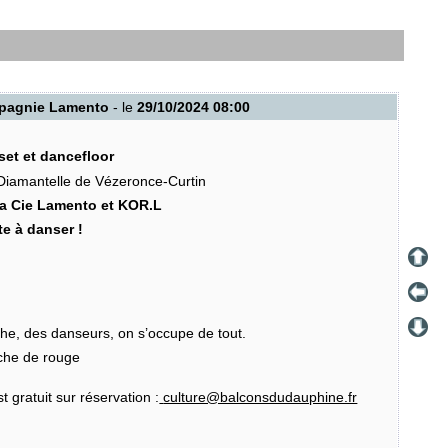
ompagnie Lamento
- le
29/10/2024 08:00
set et dancefloor
 Diamantelle de Vézeronce-Curtin
la Cie Lamento et KOR.L
te à danser !
he, des danseurs, on s’occupe de tout.
che de rouge
t gratuit sur réservation :
culture@balconsdudauphine.fr