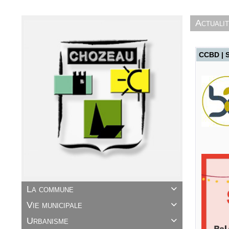
Actuali
CCBD | S
La commune

Vie municipale

Urbanisme
