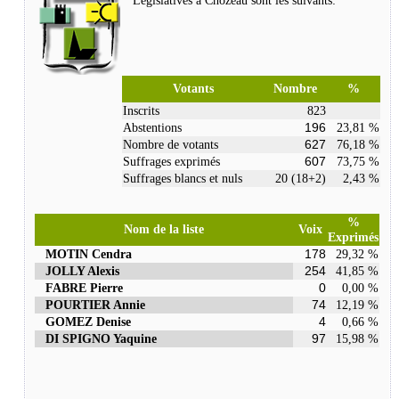
Législatives à Chozeau sont les suivants:
Votants
Nombre
%
Inscrits
823
196
Abstentions
23,81 %
627
Nombre de votants
76,18 %
607
Suffrages exprimés
73,75 %
Suffrages blancs et nuls
20 (18+2)
2,43 %
%
Nom de la liste
Voix
Exprimés
178
MOTIN Cendra
29,32 %
254
JOLLY Alexis
41,85 %
0
FABRE Pierre
0,00 %
74
POURTIER Annie
12,19 %
4
GOMEZ Denise
0,66 %
97
DI SPIGNO Yaquine
15,98 %