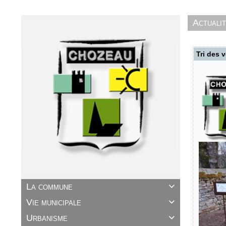
Actuali
Tri des 
La commune

Vie municipale

Urbanisme
