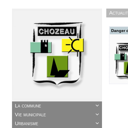
Actuali
Danger d
La commune

Vie municipale

Urbanisme
