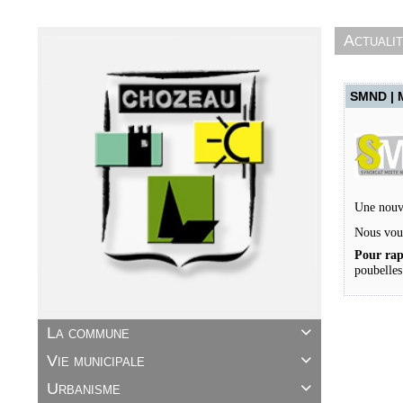
Actuali
SMND | 
Une nouv
Nous vous
Pour rap
poubelles
La commune

Vie municipale

Urbanisme
