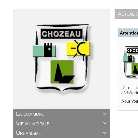
Actuali
Attentio
De manièr
déchèteri
Nous vou
La commune

Vie municipale

Urbanisme
