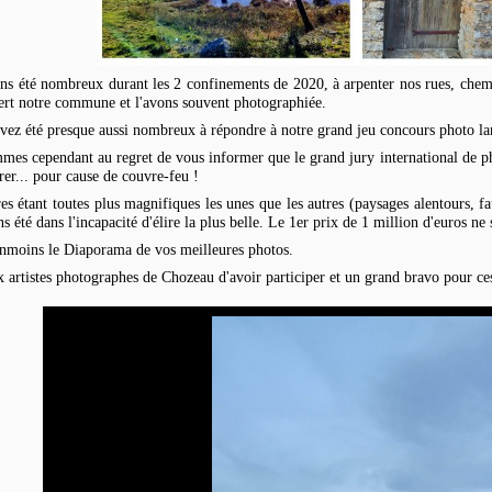
s été nombreux durant les 2 confinements de 2020, à arpenter nos rues, chemin
ert notre commune et l'avons souvent photographiée.
vez été presque aussi nombreux à répondre à notre grand jeu concours photo lan
es cependant au regret de vous informer que le grand jury international de ph
rer... pour cause de couvre-feu !
s étant toutes plus magnifiques les unes que les autres (paysages alentours, fau
s été dans l'incapacité d'élire la plus belle. Le 1er prix de 1 million d'euros ne
anmoins le Diaporama de vos meilleures photos.
 artistes photographes de Chozeau d'avoir participer et un grand bravo pour ces