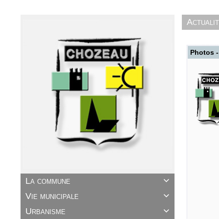
Actuali
Photos -
La commune

Vie municipale

Urbanisme
