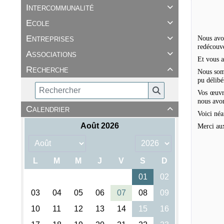
Intercommunalité

Ecole

Entreprises
Nous avon

redécouv
Associations

Et vous a
Recherche

Nous somm
pu délibé
Vos œuvre
nous avon
Calendrier

Voici né
Merci aux