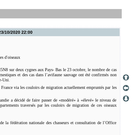
23/10/2020 22:00
es d'oiseaux
 H5N8 sur deux cygnes aux Pays- Bas le 23 octobre, le nombre de cas
mestiques et des cas dans l’avifaune sauvage ont été confirmés non
e-Uni.
 France via les couloirs de migration actuellement empruntés par les
rmandie a décidé de faire passer de «modéré» à «élevé» le niveau de
épartements traversés par les couloirs de migration de ces oiseaux
 de la fédération nationale des chasseurs et consultation de l’Office