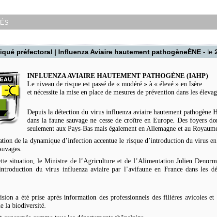
tés
ué préfectoral | Influenza Aviaire hautement pathogèneÈNE
- le
INFLUENZA AVIAIRE HAUTEMENT PATHOGÈNE (IAHP)
Le niveau de risque est passé de « modéré » à « élevé » en Isère
et nécessite la mise en place de mesures de prévention dans les élevag
Depuis la détection du virus influenza aviaire hautement pathogène
dans la faune sauvage ne cesse de croître en Europe. Des foyers do
seulement aux Pays-Bas mais également en Allemagne et au Royaum
ation de la dynamique d’infection accentue le risque d’introduction du virus en
auvages.
tte situation, le Ministre de l’Agriculture et de l’Alimentation Julien Deno
introduction du virus influenza aviaire par l’avifaune en France dans les d
ision a été prise après information des professionnels des filières avicoles et
e la biodiversité.