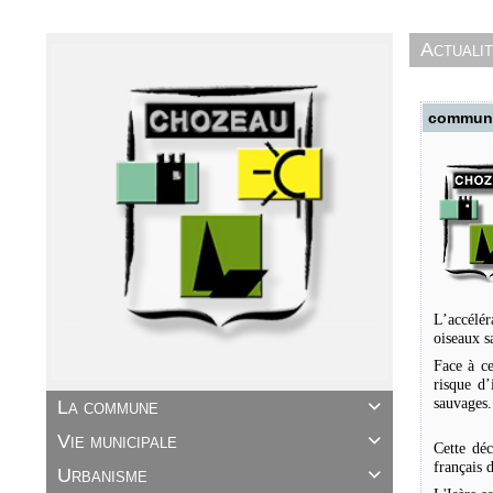
Actuali
communiq
L’accélér
oiseaux s
Face à ce
risque d’
sauvages.
La commune

Vie municipale

Cette déc
français d
Urbanisme
