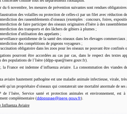
st concernée comme tous les départements rhônalpins.
 du 6 novembre, les mesures de prévention suivantes sont rendues obligatoires 
claustration des volailles ou protection de celles-ci par un filet avec réduction d
interdiction des rassemblements d'oiseaux (exemples : concours, foires, expositi
interdiction de faire participer des oiseaux originaires d'Isère à des rassemblemen
interdiction des transports et des lâchers de gibiers à plumes ;
interdiction d'utilisation des appelants ;
surveillance quotidienne de la santé des oiseaux dans les élevages commerciaux 
interdiction des compétitions de pigeons voyageurs ;
vaccination obligatoire dans les zoos pour les oiseaux ne pouvant être confinés o
ations pourront être accordées au cas par cas, dans le respect des textes ap
n des populations de l’Isère (ddpp-spae@isere.gouv.fr).
, la France est indemne d’influenza aviaire. La consommation des viandes de 
.
za aviaire hautement pathogène est une maladie animale infectieuse, virale, très
ppelé qu'un propriétaire d'oiseaux qui constaterait une mortalité anormale de ses 
de l’Isère, Service santé et protection animales et environnement, est à l
ddppspae@isere.gouv.fr
ement complémentaire (
).
e Influenza Aviaire