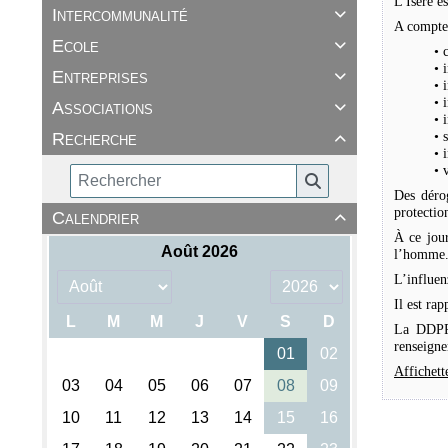
L'Isère e
Intercommunalité

A compter
Ecole

• 
• 
Entreprises

• 
• 
Associations

• 
Recherche
• 

• 
• 
Des dérog
protectio
Calendrier

À ce jour
l’homme
L’influen
Il est ra
La DDPP 
renseign
Affichett