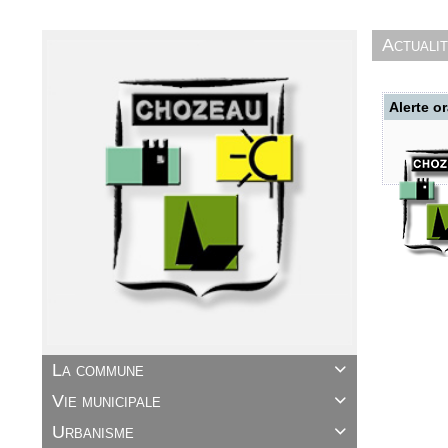
Actuali
Alerte o
La commune

Vie municipale

Urbanisme
