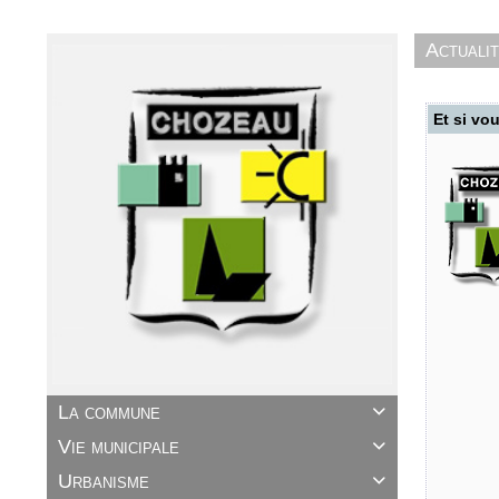
Actuali
Et si vou
La commune

Vie municipale

Urbanisme
