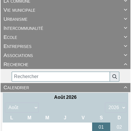
La commune

Vie municipale

Urbanisme

Intercommunalité

Ecole

Entreprises

Associations

Recherche

Calendrier
