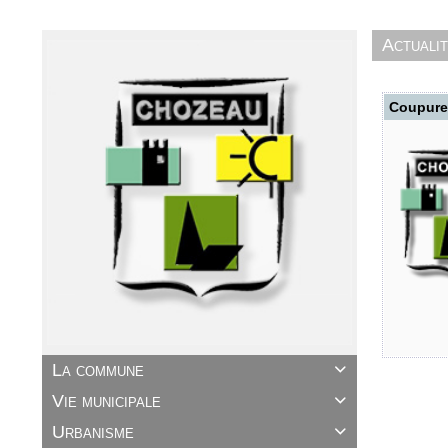
Actuali
Coupure 
La commune

Vie municipale

Urbanisme
