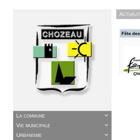
Actuali
Fête des
La commune

Vie municipale

Urbanisme
