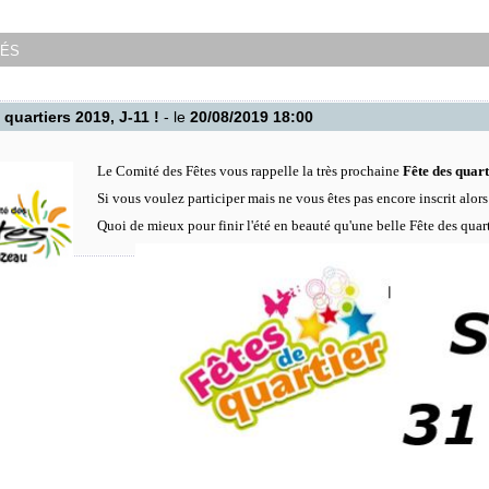
tés
 quartiers 2019, J-11 !
- le
20/08/2019 18:00
Le Comité des Fêtes vous rappelle la très prochaine
Fête des quart
Si vous voulez participer mais ne vous êtes pas encore inscrit alor
Quoi de mieux pour finir l'été en beauté qu'une belle Fête des quart