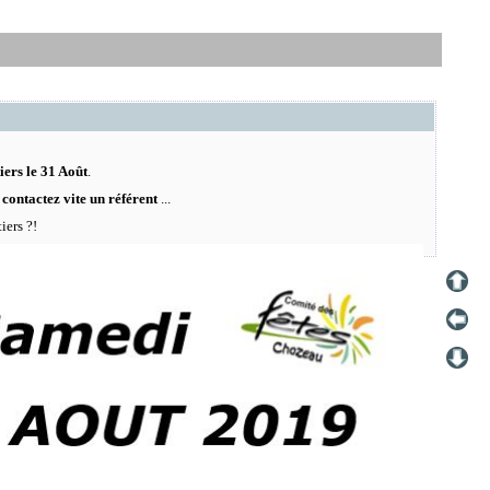
iers le 31 Août
.
s
contactez vite un référent
...
iers ?!