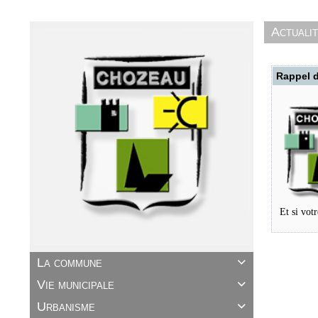
Actuali
Rappel d
Et si vot
La commune

Vie municipale

Urbanisme
