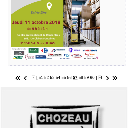
[
51
52
53
54
55
56
57
58
59
60
]