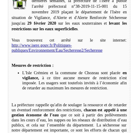
dernières semaines, la préfecture de l'Isère a publié
l'arrêté préfectoral n°38-2019-11-15-001 du 15
novembre 2019 plaçant le département de l'Isère en
situation de Vigilance, d'Alerte et d'Alerte Renforcée Sécheresse
jusqu'au
29 février 2020
sur les eaux souterraines et
levant les
restrictions sur les eaux superficielles
.
Vous trouverez cet arrêté sur le site internet:
http://www.isere.gouv.fr/Politiques-
publiques/Environnement/Eau/Secheresse2/Secheresse
Mesures de restriction :
L'Isle Crémieu et la commune de Chozeau sont placée
en
vigilance,
à ce titre aucune mesure de restriction n'est
imposée. Les usagers sont toutefois invités à l’économie afin
de retarder au maximum les mesures de restriction.
La préfecture rappelle qu
'a
fin de soulager la ressource et de retarder
un éventuel renforcement des restrictions,
chacun est appelé à une
gestion économe de l’eau
que ce soit à partir des prélèvements
dans les cours d’eau, les nappes ou les réseaux de distribution d’eau
publics, et cela sur l’ensemble du département. La sécheresse sur
notre département est importante, ce sont les efforts de chacun qui