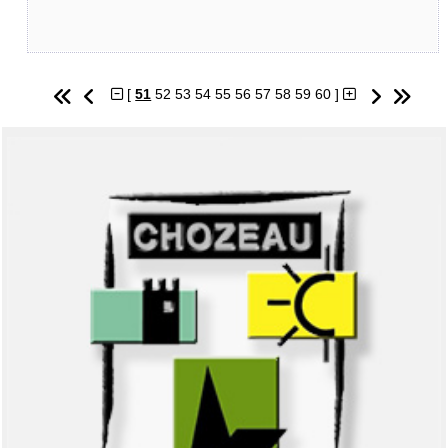
[
51
52
53
54
55
56
57
58
59
60
]