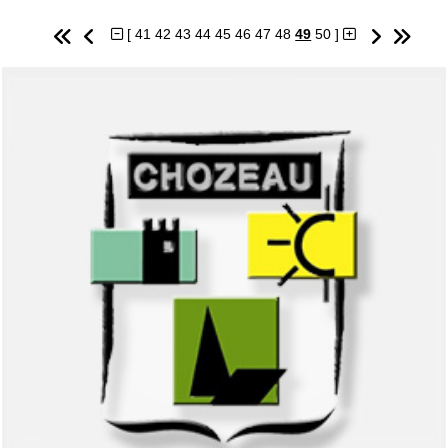
[
41
42
43
44
45
46
47
48
49
50
]