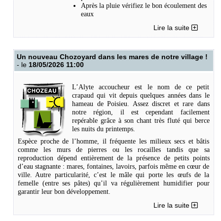
Après la pluie vérifiez le bon écoulement des
eaux
Couvrez les récupérateurs d’eau ou installez
Lire la suite
un voile anti-moustique (grille < 1mm)
Attention pensez aussi au trop plein (La
femelle peut remonter un tuyau sur plusieurs
mètres).
Un nouveau Chozoyard dans les mares de notre village !
- le
18/05/2026 11:00
Et surtout parlez-en à vos voisins car le moustique tigre est chez
vous et/ou chez vos voisins car il ne se déplace que dans un rayon de
150m.
L’Alyte accoucheur est le nom de ce petit
crapaud qui vit depuis quelques années dans le
Pour plus d’informations =>
AgirMoustique.fr
hameau de Poisieu. Assez discret et rare dans
notre région, il est cependant facilement
repérable grâce à son chant très fluté qui berce
Les bracelets, les huiles essentielles, les ultrasons sont inefficaces.
les nuits du printemps.
Les spirales et les bougies ont une efficacité modérée et peuvent être
Espèce proche de l’homme, il fréquente les milieux secs et bâtis
toxique pour l’humain.
comme les murs de pierres ou les rocailles tandis que sa
reproduction dépend entièrement de la présence de petits points
Le ventilateur et le marc de café consumé sont de bonnes solutions.
d’eau stagnante : mares, fontaines, lavoirs, parfois même en cœur de
ville. Autre particularité, c’est le mâle qui porte les œufs de la
femelle (entre ses pâtes) qu’il va régulièrement humidifier pour
garantir leur bon développement.
Pour l’instant il a été repéré dans le haut Poisieu, rue des pluses.
Lire la suite
Si vous avez la chance d’avoir ce crapaud dans votre jardin,
n’hésitez pas à nous faire remonter l’information : mail de la