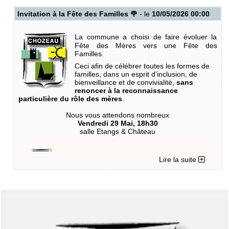
commune
secretariat.general@mairie-chozeau.fr
ou celui du
.
gestionnaire ENS Nord Isère
benjamin.balme@isere.fr
Invitation à la Fête des Familles 🌹
- le
10/05/2026 00:00
Pour les curieux, voici le chant mélodieux de l’Alyte :
Vidéos Bing
La commune a choisi de faire évoluer la
Fête des Mères vers une Fête des
Familles.
Ceci afin de célébrer toutes les formes de
familles, dans un esprit d’inclusion, de
Pour information, j’ai suivi ces recommandations depuis 2 ans et il
bienveillance et de convivialité,
sans
y a très peu de moustiques tigres (vu moins de 5 au jardin et 0 sur
renoncer à la reconnaissance
ma terrasse ces 2 dernières semaines)
particulière du rôle des mères
.
Noël CHAIZE votre référent Moustiques Tigres
Nous vous attendons nombreux
Vendredi 29 Mai, 18h30
salle Etangs & Château
Lire la suite