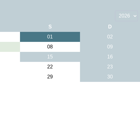
S
D
01
02
08
09
15
16
22
23
29
30