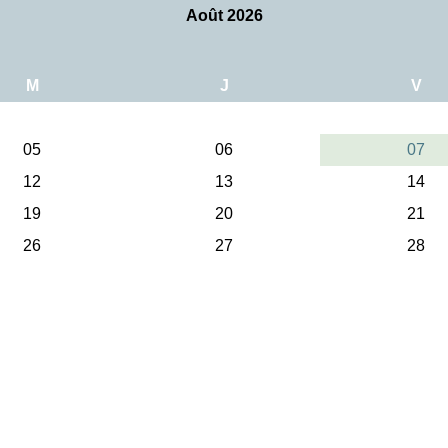
Août 2026
M
J
V
05
06
07
12
13
14
19
20
21
26
27
28