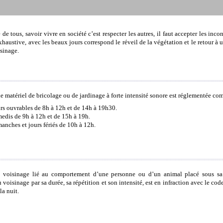
 tous, savoir vivre en société c’est respecter les autres, il faut accepter les incon
xhaustive, avec les beaux jours correspond le réveil de la végétation et le retour à u
isinage.
de matériel de bricolage ou de jardinage à forte intensité sonore est réglementée co
rs ouvrables de 8h à 12h et de 14h à 19h30.
edis de 9h à 12h et de 15h à 19h.
anches et jours fériés de 10h à 12h.
e voisinage lié au comportement d’une personne ou d’un animal placé sous sa re
u voisinage par sa durée, sa répétition et son intensité, est en infraction avec le co
la nuit.