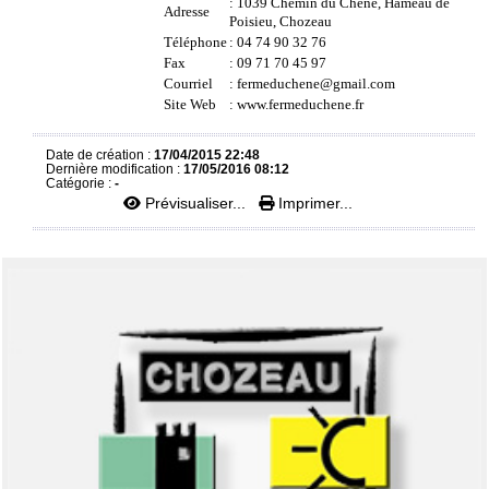
: 1039 Chemin du Chêne, Hameau de
Adresse
Poisieu, Chozeau
Téléphone
: 04 74 90 32 76
Fax
: 09 71 70 45 97
Courriel
:
fermeduchene@gmail.com
Site Web
:
www.fermeduchene.fr
Date de création :
17/04/2015 22:48
Dernière modification :
17/05/2016 08:12
Catégorie :
-
Prévisualiser...
Imprimer...