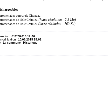
léchargeables
promenades autour de Chozeau
promenades de l'Isle Crémieu
(haute résolution - 2,3 Mo)
promenades de l'Isle Crémieu
(basse résolution - 760 Ko)
réation :
01/07/2010 12:40
modification :
10/06/2015 15:02
e :
La commune -
Historique