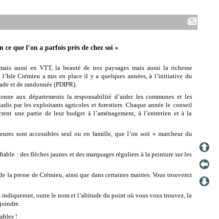
n ce que l’on a parfois près de chez soi »
 mais aussi en VTT, la beauté de nos paysages mais aussi la richesse
Isle Crémieu a mis en place il y a quelques années, à l’initiative du
nade et de randonnée (PDIPR).
onne aux départements la responsabilité d’aider les communes et les
dis par les exploitants agricoles et forestiers. Chaque année le conseil
rent une partie de leur budget à l’aménagement, à l’entretien et à la
eures sont accessibles seul ou en famille, que l’on soit « marcheur du
ifiable : des flèches jaunes et des marquages réguliers à la peinture sur les
 de la presse de Crémieu, ainsi que dans certaines mairies. Vous trouverez
s indiqueront, outre le nom et l’altitude du point où vous vous trouvez, la
joindre.
ables !