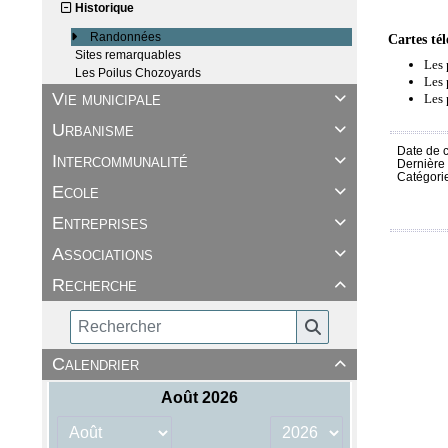
Historique
Randonnées
Cartes té
Sites remarquables
Les 
Les Poilus Chozoyards
Les 
Vie municipale
Les 

Urbanisme

Date de c
Intercommunalité

Dernière 
Catégori
Ecole

Entreprises

Associations

Recherche

Calendrier
