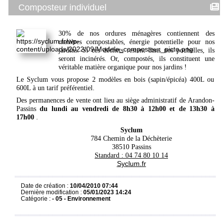
Composteur individuel
30% de nos ordures ménagères contiennent des
matières compostables, énergie potentielle pour nos
jardins. Si ces déchets restent dans nos poubelles, ils
seront incinérés. Or, compostés, ils constituent une
véritable matière organique pour nos jardins !
Le Syclum vous propose 2 modèles en bois (sapin/épicéa) 400L ou
600L à un tarif préférentiel.
Des permanences de vente ont lieu au siège administratif de Arandon-
Passins
du lundi au vendredi de 8h30 à 12h00 et de 13h30 à
17h00
.
Syclum
784 Chemin de la Déchèterie
38510 Passins
Standard : 04 74 80 10 14
Syclum.fr
Date de création :
10/04/2010 07:44
Dernière modification :
05/01/2023 14:24
Catégorie :
- 05 - Environnement