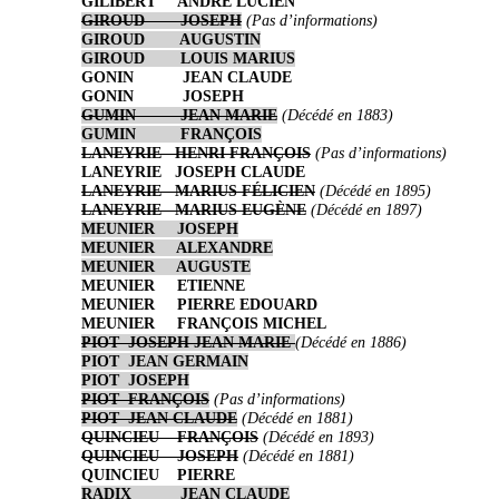
GILIBERT ANDRÉ LUCIEN
GIROUD JOSEPH
(Pas d’informations)
GIROUD AUGUSTIN
GIROUD LOUIS MARIUS
GONIN JEAN CLAUDE
GONIN JOSEPH
GUMIN JEAN MARIE
(Décédé en 1883)
GUMIN FRANÇOIS
LANEYRIE HENRI FRANÇOIS
(Pas d’informations)
LANEYRIE JOSEPH CLAUDE
LANEYRIE MARIUS FÉLICIEN
(Décédé en 1895)
LANEYRIE MARIUS EUGÈNE
(Décédé en 1897)
MEUNIER JOSEPH
MEUNIER ALEXANDRE
MEUNIER AUGUSTE
MEUNIER ETIENNE
MEUNIER PIERRE EDOUARD
MEUNIER FRANÇOIS MICHEL
PIOT JOSEPH JEAN MARIE
(Décédé en 1886)
PIOT JEAN GERMAIN
PIOT JOSEPH
PIOT FRANÇOIS
(Pas d’informations)
PIOT JEAN CLAUDE
(Décédé en 1881)
QUINCIEU FRANÇOIS
(Décédé en 1893)
QUINCIEU JOSEPH
(Décédé en 1881)
QUINCIEU PIERRE
RADIX JEAN CLAUDE