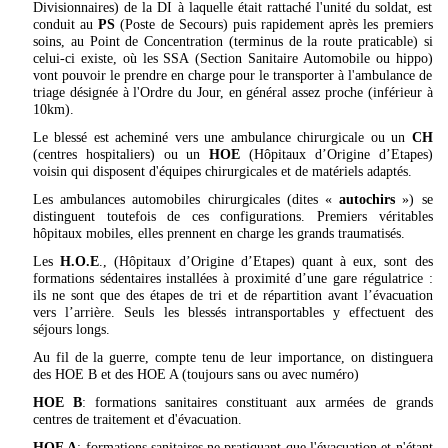
Divisionnaires) de la DI à laquelle était rattaché l'unité du soldat, est
conduit au
PS
(Poste de Secours) puis rapidement après les premiers
soins, au Point de Concentration (terminus de la route praticable) si
celui-ci existe, où les SSA (Section Sanitaire Automobile ou hippo)
vont pouvoir le prendre en charge pour le transporter à l'ambulance de
triage désignée à l'Ordre du Jour, en général assez proche (inférieur à
10km).
Le blessé est acheminé vers une ambulance chirurgicale ou un
CH
(centres hospitaliers) ou un
HOE
(Hôpitaux d’Origine d’Etapes)
voisin qui disposent d'équipes chirurgicales et de matériels adaptés.
Les ambulances automobiles chirurgicales (dites «
autochirs
») se
distinguent toutefois de ces configurations. Premiers véritables
hôpitaux mobiles, elles prennent en charge les grands traumatisés.
Les
H.O.E
., (Hôpitaux d’Origine d’Etapes) quant à eux, sont des
formations sédentaires installées à proximité d’une gare régulatrice :
ils ne sont que des étapes de tri et de répartition avant l’évacuation
vers l’arrière. Seuls les blessés intransportables y effectuent des
séjours longs.
Au fil de la guerre, compte tenu de leur importance, on distinguera
des HOE B et des HOE A (toujours sans ou avec numéro)
HOE B
: formations sanitaires constituant aux armées de grands
centres de traitement et d'évacuation.
HOE A
: formations sanitaires ne pratiquant que l'évacuation et n'étant