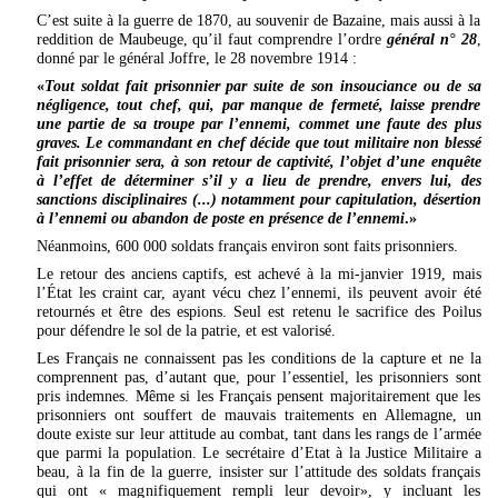
C’est suite à la guerre de 1870, au souvenir de Bazaine, mais aussi à la
reddition de Maubeuge, qu’il faut comprendre l’ordre
général n° 28
,
donné par le général Joffre, le 28 novembre 1914 :
«
Tout soldat fait prisonnier par suite de son insouciance ou de sa
négligence, tout chef, qui, par manque de fermeté, laisse prendre
une partie de sa troupe par l’ennemi, commet une faute des plus
graves. Le commandant en chef décide que tout militaire non blessé
fait prisonnier sera, à son retour de captivité, l’objet d’une enquête
à l’effet de déterminer s’il y a lieu de prendre, envers lui, des
sanctions disciplinaires (...) notamment pour capitulation, désertion
à l’ennemi ou abandon de poste en présence de l’ennemi
.»
Néanmoins, 600 000 soldats français environ sont faits prisonniers.
Le retour des anciens captifs, est achevé à la mi-janvier 1919, mais
l’État les craint car, ayant vécu chez l’ennemi, ils peuvent avoir été
retournés et être des espions. Seul est retenu le sacrifice des Poilus
pour défendre le sol de la patrie, et est valorisé.
Les Français ne connaissent pas les conditions de la capture et ne la
comprennent pas, d’autant que, pour l’essentiel, les prisonniers sont
pris indemnes. Même si les Français pensent majoritairement que les
prisonniers ont souffert de mauvais traitements en Allemagne, un
doute existe sur leur attitude au combat, tant dans les rangs de l’armée
que parmi la population. Le secrétaire d’Etat à la Justice Militaire a
beau, à la fin de la guerre, insister sur l’attitude des soldats français
qui ont « magnifiquement rempli leur devoir», y incluant les