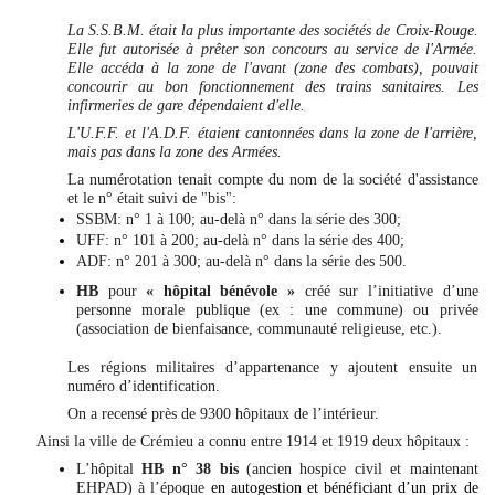
La S.S.B.M. était la plus importante des sociétés de Croix-Rouge.
Elle fut autorisée à prêter son concours au service de l'Armée.
Elle accéda à la zone de l'avant (zone des combats), pouvait
concourir au bon fonctionnement des trains sanitaires. Les
infirmeries de gare dépendaient d'elle.
L'U.F.F. et l'A.D.F. étaient cantonnées dans la zone de l'arrière,
mais pas dans la zone des Armées.
La numérotation tenait compte du nom de la société d'assistance
et le n° était suivi de "bis":
SSBM: n° 1 à 100; au-delà n° dans la série des 300;
UFF: n° 101 à 200; au-delà n° dans la série des 400;
ADF: n° 201 à 300; au-delà n° dans la série des 500.
HB
pour
« hôpital bénévole »
créé sur l’initiative d’une
personne morale publique (ex : une commune) ou privée
(association de bienfaisance, communauté religieuse, etc.).
Les régions militaires d’appartenance y ajoutent ensuite un
numéro d’identification.
On a recensé près de 9300 hôpitaux de l’intérieur.
Ainsi la ville de Crémieu a connu entre 1914 et 1919 deux hôpitaux :
L’hôpital
HB n° 38 bis
(ancien hospice civil et maintenant
EHPAD) à l’époque
en autogestion et bénéficiant d’un prix de