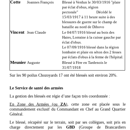
Cotte
Joannes François
Blessé à Verdun le 30/03/1916 "plaie
par éclat d'obus, région
pectorale" Décédé le
15/03/1917 à 11 heure suite à des
blessures de guerre sur le champ de
bataille au nord de Dihovo
Vincent
Jean Claude
Le 04/07/1916 blessé au bois des
Haies, Lorraine à la cuisse gauche par
éclat d'obus.
Le 07/09/1916 blessé dans la région
lombaire et plaie en séton des 2 fesses
par éclats d'obus à la ferme de l'hôpital.
Meunier
Auguste
Blessé à Fère en Tardenois le
31/07/1918
Sur les 90 poilus Chozoyards 17 ont été blessés soit environ 20%.
Le Service de santé des armées
La gestion des blessés est régie d’une façon très coordonnée :
En Zone des Armées (ou
ZA
)
, cette zone est placée sous le
commandement exclusif du Commandant en Chef au Grand Quartier
Général.
Le blessé, récupéré sur le terrain, soit par ses collègues, soit pris en
charge directement par les
GBD
(Groupe de Brancardiers