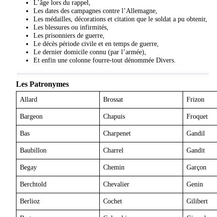
L’âge lors du rappel,
Les dates des campagnes contre l’Allemagne,
Les médailles, décorations et citation que le soldat a pu obtenir,
Les blessures ou infirmités,
Les prisonniers de guerre,
Le décès période civile et en temps de guerre,
Le dernier domicile connu (par l’armée),
Et enfin une colonne fourre-tout dénommée Divers.
Les Patronymes
Allard
Brossat
Frizon
Bargeon
Chapuis
Froquet
Bas
Charpenet
Gandil
Baubillon
Charrel
Gandit
Begay
Chemin
Garçon
Berchtold
Chevalier
Genin
Berlioz
Cochet
Gilibert