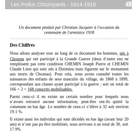
Les Poilus Chozoyards - 1914-1918
Un document produit par Christian Jacquier à l'occasion du
centenaire de l'armistice 1918
Des Chiffres
Nous allons analyser tout au long de ce document les hommes,
nés à
Chozeau
qui ont participé à la Grande Guerre (deux d’entre eux ne
remplissent pas cette condition CHEMIN Joseph Pierre et CHEMIN
Claude Léon qui sont nés à Dizimieu mais figurent sur le monument
aux morts de Chozeau). Pour cela, nous avons consulté toutes les
naissances des enfants de sexe masculin du village, de 1868 à 1899,
correspondant aux classes ayant participé à la guerre ; soit un total de
166 + 2 =
168 conscrits mobilisables.
Parmi ceux-ci il en existe un certain nombre pour lesquels nous
n’avons retrouvé aucune information, peut-être ont-ils quitté la
commune en bas âge. Le nombre de ceux-ci s’élève à 32 soit environ
19.1 %.
Il existe aussi les individus qui sont décédés en bas âge (avant leur 20
ans) et n’ont pas pu être mobilisés, nous arrivons à un total de 30, soit
17.9%.