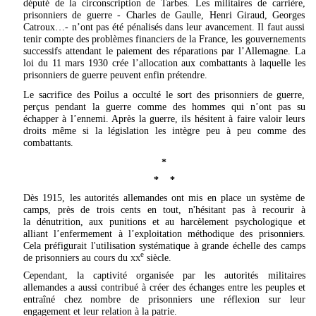
député de la circonscription de Tarbes. Les militaires de carrière,
prisonniers de guerre - Charles de Gaulle, Henri Giraud, Georges
Catroux…- n’ont pas été pénalisés dans leur avancement. Il faut aussi
tenir compte des problèmes financiers de la France, les gouvernements
successifs attendant le paiement des réparations par l’Allemagne. La
loi du 11 mars 1930 crée l’allocation aux combattants à laquelle les
prisonniers de guerre peuvent enfin prétendre.
Le sacrifice des Poilus a occulté le sort des prisonniers de guerre,
perçus pendant la guerre comme des hommes qui n’ont pas su
échapper à l’ennemi. Après la guerre, ils hésitent à faire valoir leurs
droits même si la législation les intègre peu à peu comme des
combattants.
*
* *
Dès 1915, les autorités allemandes ont mis en place un système de
camps, près de trois cents en tout, n'hésitant pas à recourir à
la
dénutrition
, aux punitions et au
harcèlement
psychologique et
alliant l’enfermement à l’exploitation méthodique des prisonniers.
Cela préfigurait l'utilisation systématique à grande échelle des camps
e
de prisonniers au cours du
xx
siècle
.
Cependant, la captivité organisée par les autorités militaires
allemandes a aussi contribué à créer des échanges entre les peuples et
entraîné chez nombre de prisonniers une réflexion sur leur
engagement et leur relation à la patrie.