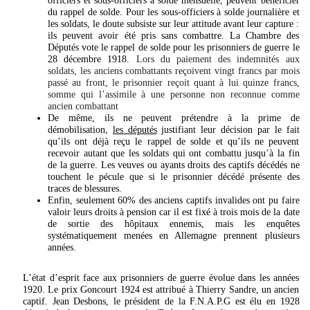
officiers et sous-officiers à solde mensuelle, peuvent bénéficier
du rappel de solde. Pour les sous-officiers à solde journalière et
les soldats, le doute subsiste sur leur attitude avant leur capture :
ils peuvent avoir été pris sans combattre. La Chambre des
Députés vote le rappel de solde pour les prisonniers de guerre le
28 décembre 1918.
Lors du paiement des indemnités aux
soldats, les anciens combattants reçoivent vingt francs par mois
passé au front, le prisonnier reçoit quant à lui quinze francs,
somme qui l’assimile à une personne non reconnue comme
ancien combattant
De même, ils ne peuvent prétendre à la prime de
démobilisation,
les députés
justifiant leur décision par le fait
qu’ils ont déjà reçu le rappel de solde et qu’ils ne peuvent
recevoir autant que les soldats qui ont combattu jusqu’à la fin
de la guerre. Les veuves ou ayants droits des captifs décédés ne
touchent le pécule que si le prisonnier décédé présente des
traces de blessures.
Enfin, seulement 60% des anciens captifs invalides ont pu faire
valoir leurs droits à pension car il est fixé à trois mois de la date
de sortie des hôpitaux ennemis, mais les enquêtes
systématiquement menées en Allemagne prennent plusieurs
années.
L’état d’esprit face aux prisonniers de guerre évolue dans les années
1920. Le prix Goncourt 1924 est attribué à Thierry Sandre, un ancien
captif. Jean Desbons, le président de la F.N.A.P.G est élu en 1928