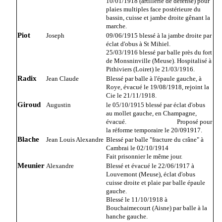
10/01/1918 (artillerie de défense) pour
plaies multiples face postérieure du
bassin, cuisse et jambe droite gênant la
marche.
Piot
Joseph
09/06/1915 blessé à la jambe droite par
éclat d'obus à St Mihiel.
25/03/1916 blessé par balle près du fort
de Monsninville (Meuse). Hospitalisé à
Pithiviers (Loiret) le 21/03/1916.
Radix
Jean Claude
Blessé par balle à l'épaule gauche, à
Roye, évacué le 19/08/1918, rejoint la
Cie le 21/11/1918.
Giroud
Augustin
le 05/10/1915 blessé par éclat d'obus
au mollet gauche, en Champagne,
évacué. Proposé pour
la réforme temporaire le 20/091917.
Blache
Jean Louis Alexandre
Blessé par balle "fracture du crâne" à
Cambrai le 02/10/1914
Fait prisonnier le même jour.
Meunier
Alexandre
Blessé et évacué le 22/06/1917 à
Louvemont (Meuse), éclat d'obus
cuisse droite et plaie par balle épaule
gauche.
Blessé le 11/10/1918 à
Bouchaimecourt (Aisne) par balle à la
hanche gauche.