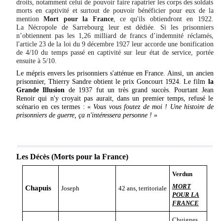
droits, notamment celui de pouvoir faire rapatrier les corps des soldats
morts en captivité et surtout de pouvoir bénéficier pour eux de la
mention
Mort pour la France
, ce qu'ils obtiendront en 1922.
La
Nécropole de Sarrebourg
leur est dédiée. Si les prisonniers
n’obtiennent pas les 1,26 milliard de francs d’indemnité réclamés,
l'article 23 de la loi du 9 décembre 1927 leur accorde une bonification
de 4/10 du temps passé en captivité sur leur état de service, portée
ensuite à 5/10.
Le mépris envers les prisonniers s'atténue en France. Ainsi, un ancien
prisonnier,
Thierry Sandre
obtient le prix Goncourt 1924. Le film
la
Grande Illusion
de 1937 fut un très grand succès. Pourtant Jean
Renoir qui n'y croyait pas aurait, dans un premier temps, refusé le
scénario en ces termes : «
Vous vous foutez de moi ! Une histoire de
prisonniers de guerre, ça n'intéressera personne !
»
Les Décès (Morts pour la France)
Verdun
MORT
Chapuis
Joseph
42 ans, territoriale
POUR LA
FRANCE
Chuignes