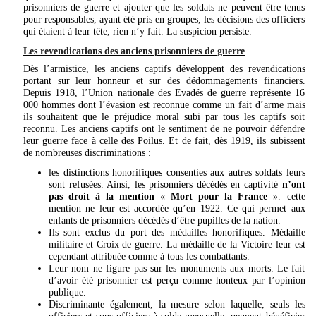
prisonniers de guerre et ajouter que les soldats ne peuvent être tenus
pour responsables, ayant été pris en groupes, les décisions des officiers
qui étaient à leur tête, rien n’y fait. La suspicion persiste.
Les revendications des anciens prisonniers de guerre
Dès l’armistice, les anciens captifs développent des revendications
portant sur leur honneur et sur des dédommagements financiers.
Depuis 1918, l’Union nationale des Evadés de guerre représente 16
000 hommes dont l’évasion est reconnue comme un fait d’arme mais
ils souhaitent que le préjudice moral subi par tous les captifs soit
reconnu. Les anciens captifs ont le sentiment de ne pouvoir défendre
leur guerre face à celle des Poilus. Et de fait, dès 1919, ils subissent
de nombreuses discriminations :
les distinctions honorifiques consenties aux autres soldats leurs
sont refusées. Ainsi, les prisonniers décédés en captivité
n’ont
pas droit à la mention « Mort pour la France »
. cette
mention ne leur est accordée qu’en 1922. Ce qui permet aux
enfants de prisonniers décédés d’être pupilles de la nation.
Ils sont exclus du port des médailles honorifiques.
Médaille
militaire
et
Croix de guerre
. La médaille de la Victoire leur est
cependant attribuée comme à tous les combattants.
Leur nom ne figure pas sur les monuments aux morts. Le fait
d’avoir été prisonnier est perçu comme honteux par l’opinion
publique.
Discriminante également, la mesure selon laquelle, seuls les