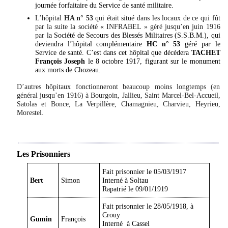
journée forfaitaire du Service de santé militaire.
L’hôpital
HA n° 53
qui était situé dans les locaux de ce qui fût
par la suite la société « INFRABEL » géré jusqu’en juin 1916
par
la Société de Secours des Blessés Militaires (S.S.B.M.), qui
deviendra l’hôpital complémentaire
HC n° 53
géré par le
Service de santé. C’est dans cet hôpital que décédera
TACHET
François Joseph
le 8 octobre 1917, figurant sur le monument
aux morts de Chozeau.
D’autres hôpitaux fonctionneront beaucoup moins longtemps (en
général jusqu’en 1916) à Bourgoin, Jallieu, Saint Marcel-Bel-Accueil,
Satolas et Bonce, La Verpillère, Chamagnieu, Charvieu, Heyrieu,
Morestel.
Les Prisonniers
Fait prisonnier le 05/03/1917
Bert
Simon
Interné à Soltau
Rapatrié le 09/01/1919
Fait prisonnier le 28/05/1918, à
Crouy
Gumin
François
Interné à Cassel