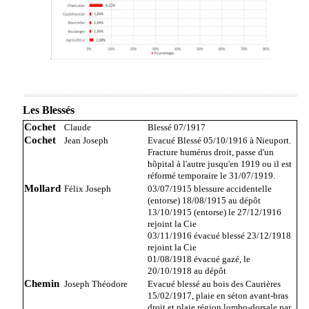
Les Blessés
Cochet
Claude
Blessé 07/1917
Cochet
Jean Joseph
Evacué Blessé 05/10/1916 à Nieuport.
Fracture humérus droit, passe d'un
hôpital à l'autre jusqu'en 1919 ou il est
réformé temporaire le 31/07/1919.
Mollard
Félix Joseph
03/07/1915 blessure accidentelle
(entorse) 18/08/1915 au dépôt
13/10/1915 (entorse) le 27/12/1916
rejoint la Cie
03/11/1916 évacué blessé 23/12/1918
rejoint la Cie
01/08/1918 évacué gazé, le
20/10/1918 au dépôt
Chemin
Joseph Théodore
Evacué blessé au bois des Caurières
15/02/1917, plaie en séton avant-bras
droit et plaie région lombo-dorsale par