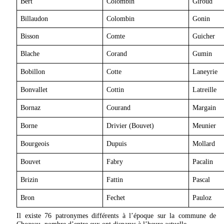
Bert
Colombin
Giroud
Billaudon
Colombin
Gonin
Bisson
Comte
Guicher
Blache
Corand
Gumin
Bobillon
Cotte
Laneyrie
Bonvallet
Cottin
Latreille
Bornaz
Courand
Margain
Borne
Drivier (Bouvet)
Meunier
Bourgeois
Dupuis
Mollard
Bouvet
Fabry
Pacalin
Brizin
Fattin
Pascal
Bron
Fechet
Pauloz
Il existe 76 patronymes différents à l’époque sur la commune de