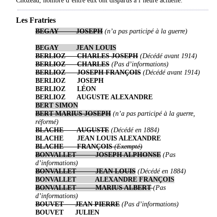
Chozeau, nombre d’entre eux ont disparus à l’heure actuelle.
Les Fratries
BEGAY JOSEPH
(n’a pas participé à la guerre)
BEGAY JEAN LOUIS
BERLIOZ CHARLES JOSEPH
(Décédé avant 1914)
BERLIOZ CHARLES
(Pas d’informations)
BERLIOZ JOSEPH FRANÇOIS
(Décédé avant 1914)
BERLIOZ JOSEPH
BERLIOZ LÉON
BERLIOZ AUGUSTE ALEXANDRE
BERT SIMON
BERT MARIUS JOSEPH
(n’a pas participé à la guerre,
réformé)
BLACHE AUGUSTE
(Décédé en 1884)
BLACHE JEAN LOUIS ALEXANDRE
BLACHE FRANÇOIS
(Exempté)
BONVALLET JOSEPH ALPHONSE
(Pas
d’informations)
BONVALLET JEAN LOUIS
(Décédé en 1884)
BONVALLET ALEXANDRE FRANÇOIS
BONVALLET MARIUS ALBERT
(Pas
d’informations)
BOUVET JEAN PIERRE
(Pas d’informations)
BOUVET JULIEN