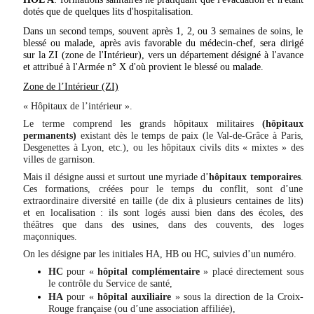
dotés que de quelques lits d'hospitalisation.
Dans un second temps, souvent après 1, 2, ou 3 semaines de soins, le
blessé ou malade, après avis favorable du médecin-chef, sera dirigé
sur la ZI (zone de l'Intérieur), vers un département désigné à l'avance
et attribué à l'Armée n° X d'où provient le blessé ou malade.
Zone de l’Intérieur (ZI)
« Hôpitaux de l’intérieur ».
Le terme comprend les grands hôpitaux militaires
(hôpitaux
permanents)
existant dès le temps de paix (le Val-de-Grâce à Paris,
Desgenettes à Lyon, etc.), ou les hôpitaux civils dits « mixtes » des
villes de garnison.
Mais il désigne aussi et surtout une myriade d’
hôpitaux temporaires
.
Ces formations, créées pour le temps du conflit, sont d’une
extraordinaire diversité en taille (de dix à plusieurs centaines de lits)
et en localisation : ils sont logés aussi bien dans des écoles, des
théâtres que dans des usines, dans des couvents, des loges
maçonniques.
On les désigne par les initiales HA, HB ou HC, suivies d’un numéro.
HC
pour «
hôpital complémentaire
» placé directement sous
le contrôle du Service de santé,
HA
pour «
hôpital auxiliaire
» sous la direction de la Croix-
Rouge française (ou d’une association affiliée),