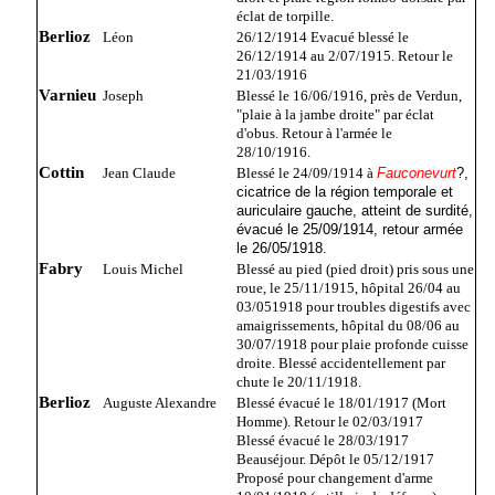
éclat de torpille.
Berlioz
Léon
26/12/1914 Evacué blessé le
26/12/1914 au 2/07/1915. Retour le
21/03/1916
Varnieu
Joseph
Blessé le 16/06/1916, près de Verdun,
"plaie à la jambe droite" par éclat
d'obus. Retour à l'armée le
28/10/1916.
Cottin
Jean Claude
Blessé le 24/09/1914 à
Fauconevurt
?,
cicatrice de la région temporale et
auriculaire gauche, atteint de surdité,
évacué le 25/09/1914, retour armée
le 26/05/1918.
Fabry
Louis Michel
Blessé au pied (pied droit) pris sous une
roue, le 25/11/1915, hôpital 26/04 au
03/051918 pour troubles digestifs avec
amaigrissements, hôpital du 08/06 au
30/07/1918 pour plaie profonde cuisse
droite. Blessé accidentellement par
chute le 20/11/1918.
Berlioz
Auguste Alexandre
Blessé évacué le 18/01/1917 (Mort
Homme). Retour le 02/03/1917
Blessé évacué le 28/03/1917
Beauséjour. Dépôt le 05/12/1917
Proposé pour changement d'arme