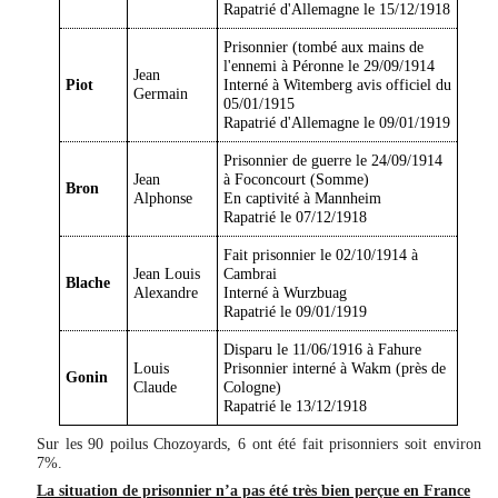
Rapatrié d'Allemagne le 15/12/1918
Prisonnier (tombé aux mains de
l'ennemi à Péronne le 29/09/1914
Jean
Piot
Interné à Witemberg avis officiel du
Germain
05/01/1915
Rapatrié d'Allemagne le 09/01/1919
Prisonnier de guerre le 24/09/1914
Jean
à Foconcourt (Somme)
Bron
Alphonse
En captivité à Mannheim
Rapatrié le 07/12/1918
Fait prisonnier le 02/10/1914 à
Jean Louis
Cambrai
Blache
Alexandre
Interné à Wurzbuag
Rapatrié le 09/01/1919
Disparu le 11/06/1916 à Fahure
Louis
Prisonnier interné à Wakm (près de
Gonin
Claude
Cologne)
Rapatrié le 13/12/1918
Sur les 90 poilus Chozoyards, 6 ont été fait prisonniers soit environ
7%.
La situation de prisonnier n’a pas été très bien perçue en France