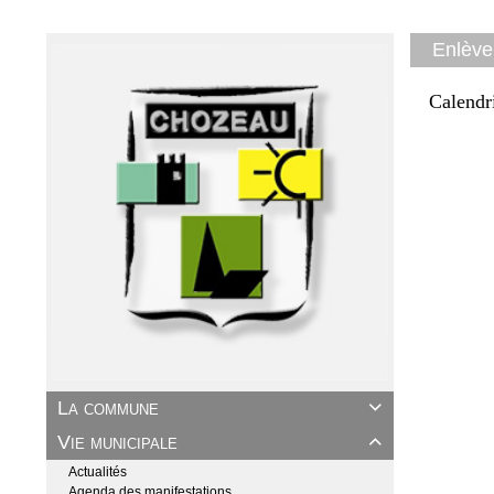
Enlève
Calendr
La commune

Vie municipale

Actualités
Agenda des manifestations