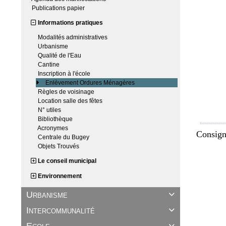
Publications papier
Informations pratiques
Modalités administratives
Urbanisme
Qualité de l'Eau
Cantine
Inscription à l'école
Enlèvement Ordures Ménagères
Règles de voisinage
Location salle des fêtes
N° utiles
Bibliothèque
Acronymes
Consigne
Centrale du Bugey
Objets Trouvés
Le conseil municipal
Environnement
Urbanisme

Intercommunalité

