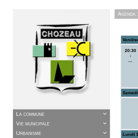
Agenda 
Vendre
20:30
↓
…
Samedi
La commune

Vie municipale

Urbanisme

Lundi 