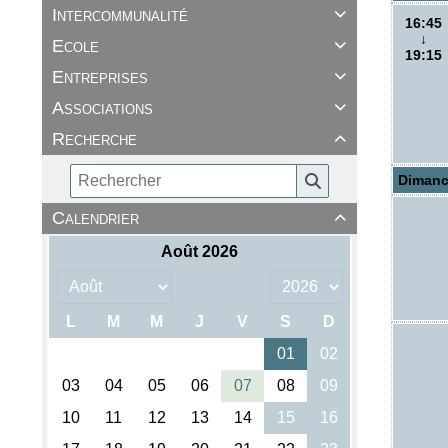
Intercommunalité

16:45
↓
Ecole

19:15
Entreprises

Associations

Recherche

Dimanc
Calendrier
