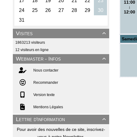
11:00
↓
12:00
Visites

Samedi
1863213 visiteurs
12 visiteurs en ligne
Webmaster - Infos

Nous contacter
Recommander
Version texte
Mentions Légales
Lettre d'information

Pour avoir des nouvelles de ce site, inscrivez-
vous à notre Newsletter.