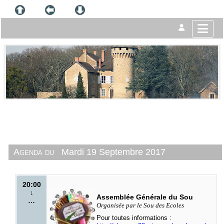
Agenda du
Mardi 19 Septembre 2017
20:00
↓
Assemblée Générale du Sou
…
Organisée par le Sou des Ecoles
Pour toutes informations :