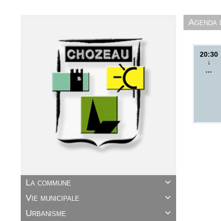
Agenda
20:30
↓
…
La commune

Vie municipale

Urbanisme
