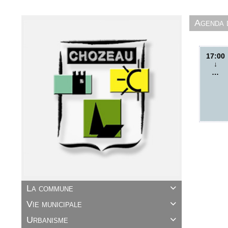
Agenda
17:00
↓
…
La commune

Vie municipale

Urbanisme
