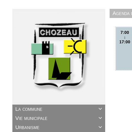
Agenda
7:00
↓
17:00
La commune

Vie municipale

Urbanisme
